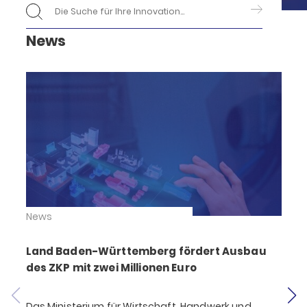
News
News
Land Baden-Württemberg fördert Ausbau
des ZKP mit zwei Millionen Euro
Das Ministerium für Wirtschaft, Handwerk und
S