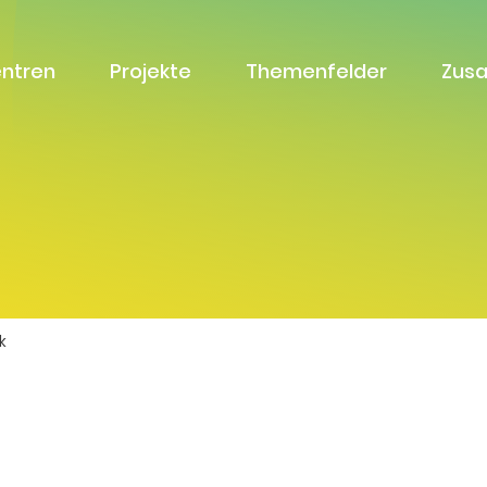
entren
Projekte
Themenfelder
Zus
k