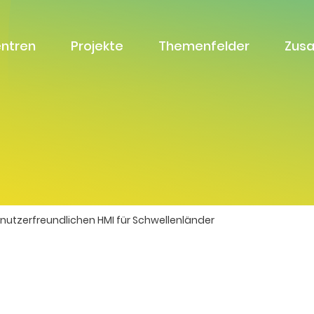
entren
Projekte
Themenfelder
Zus
nutzerfreundlichen HMI für Schwellenländer