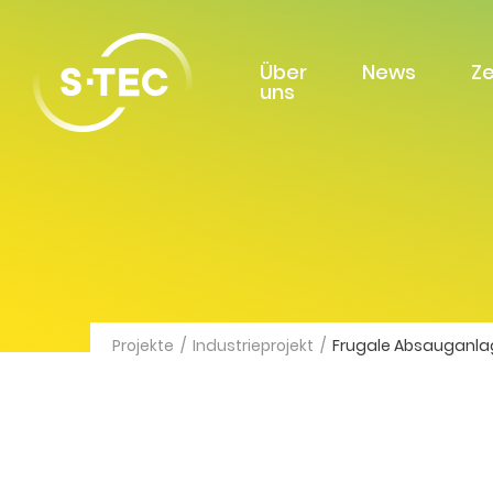
Über
News
Z
uns
Projekte
/
Industrieprojekt
/
Frugale Absauganla