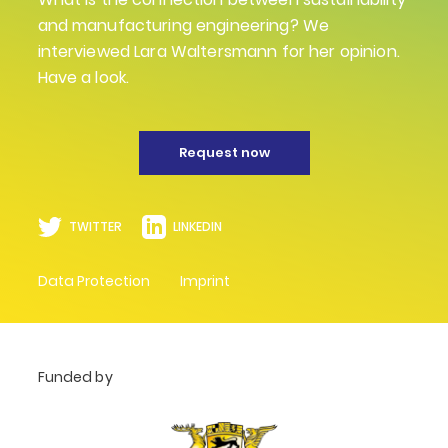
and manufacturing engineering? We
interviewed Lara Waltersmann for her opinion.
Have a look.
Request now
TWITTER
LINKEDIN
Data Protection
Imprint
Funded by