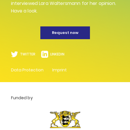
interviewed Lara Waltersmann for her opinion.
Have a look.
Request now
TWITTER
LINKEDIN
Data Protection
Imprint
Funded by