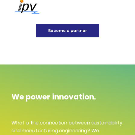
Become a partner
We power innovation.
What is the connection between sustainability
and manufacturing engineering? We