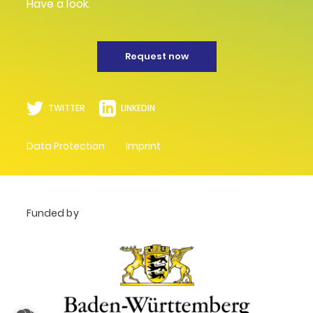
Have a look.
Request now
TWITTER
LINKEDIN
Data Protection
Imprint
Funded by