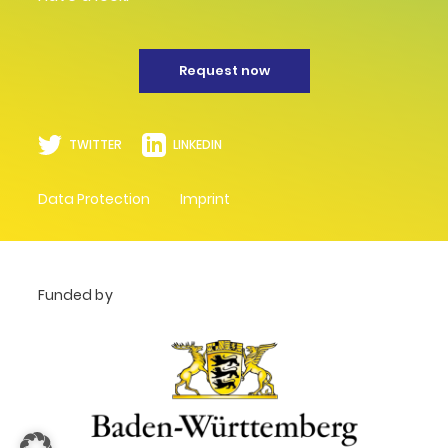
Request now
TWITTER
LINKEDIN
Data Protection
Imprint
Funded by