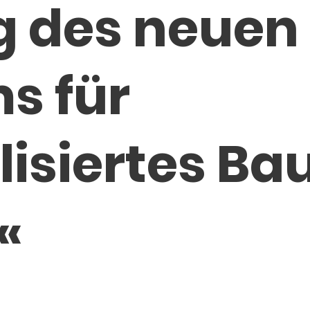
g des neuen
s für
lisiertes B
«