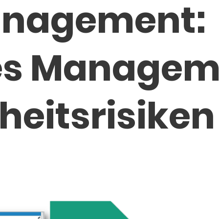
anagement:
es Managem
heits­risiken