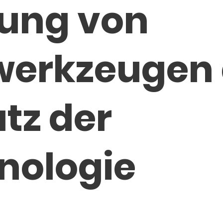
ung von
werkzeugen
tz der
nologie