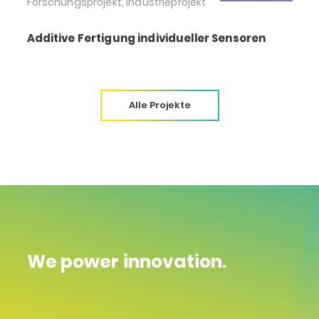
Forschungsprojekt, Industrieprojekt
E
Additive Fertigung individueller Sensoren
Alle Projekte
We power innovation.