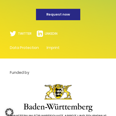
Request now
TWITTER
LINKEDIN
Data Protection
Imprint
Funded by