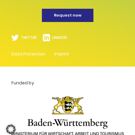
Request now
TWITTER
LINKEDIN
Data Protection
Imprint
Funded by