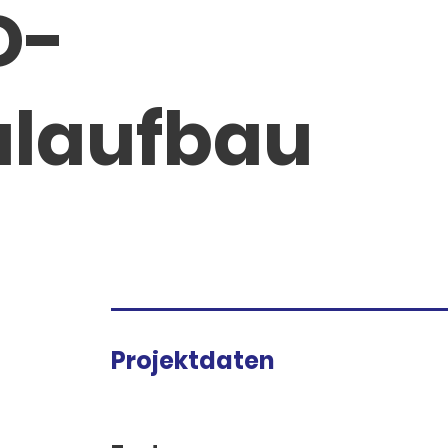
D-
alaufbau
Projektdaten