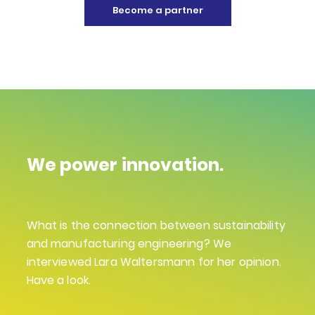
Become a partner
We power innovation.
What is the connection between sustainability
and manufacturing engineering? We
interviewed Lara Waltersmann for her opinion.
Have a look.