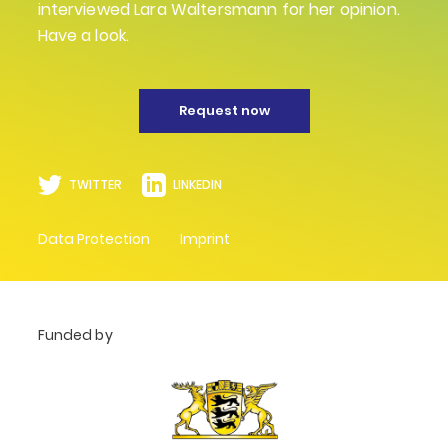
interviewed Lara Waltersmann for her opinion.
Have a look.
Request now
TWITTER
LINKEDIN
Data Protection
Imprint
Funded by