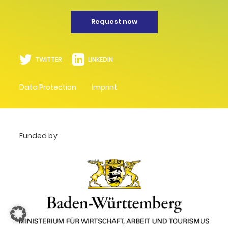
Request now
TWITTER
LINKEDIN
Data Protection
Imprint
Funded by