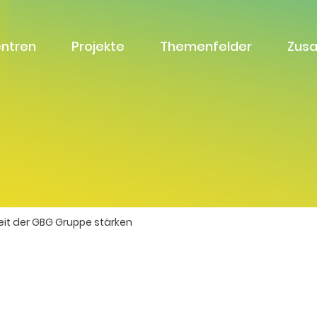
entren
Projekte
Themenfelder
Zus
it der GBG Gruppe stärken