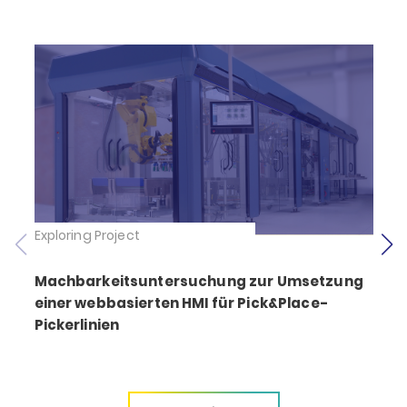
Exploring Project
E
Machbarkeitsuntersuchung zur Umsetzung
einer webbasierten HMI für Pick&Place-
Pickerlinien