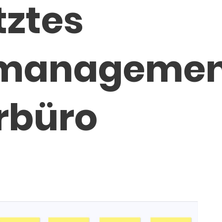
tztes
managemen
rbüro