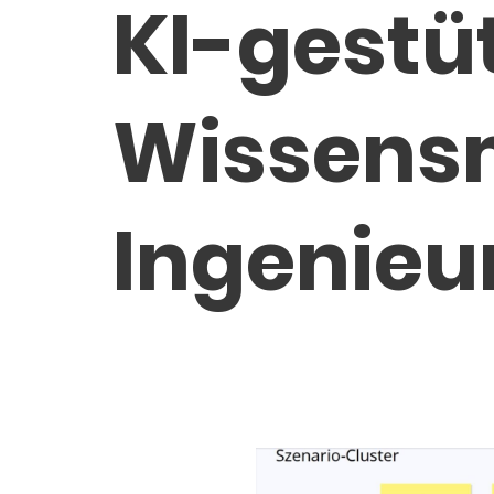
KI-gestü
Wissens
Ingenieu