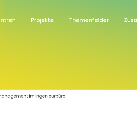
entren
Projekte
Themenfelder
Zus
management im Ingenieurbüro