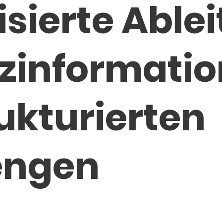
sierte Able
zinformatio
ukturierten
engen