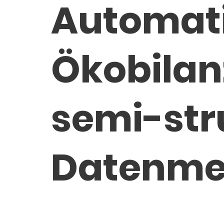
Automati
Ökobilan
semi-str
Datenm