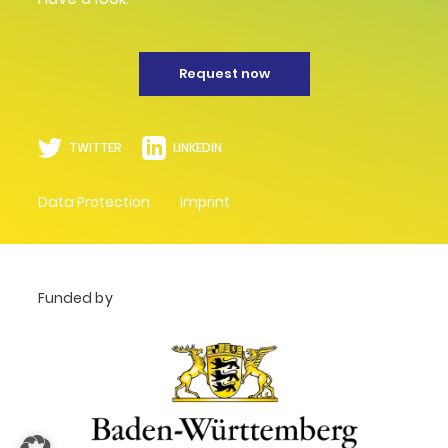
Request now
TWITTER
LINKEDIN
Data Protection
Imprint
Funded by