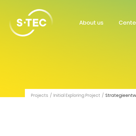
About us
Cente
Projects
/
Initial Exploring Project
/
Strategieentw