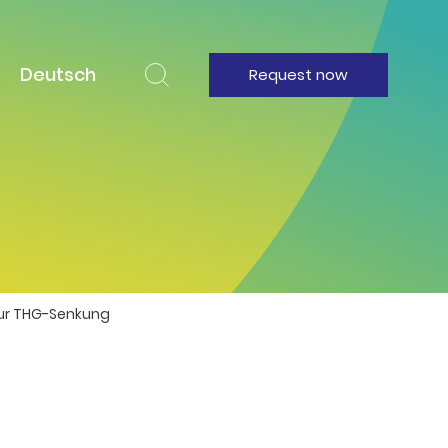
Deutsch
Request now
 zur THG-Senkung