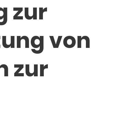
g zur
tung von
n zur