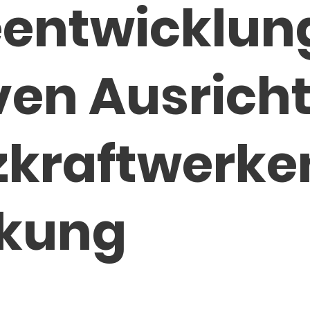
eentwicklun
ven Ausrich
zkraftwerke
nkung