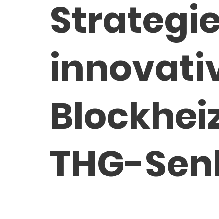
Strategi
innovati
Blockhei
THG-Se