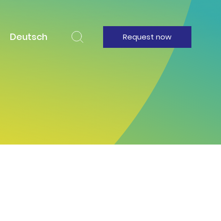
Deutsch
Request now