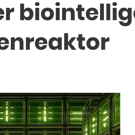
 biointelli
enreaktor