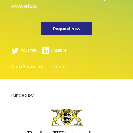
Have a look.
Request now
TWITTER
LINKEDIN
Data Protection
Imprint
Funded by