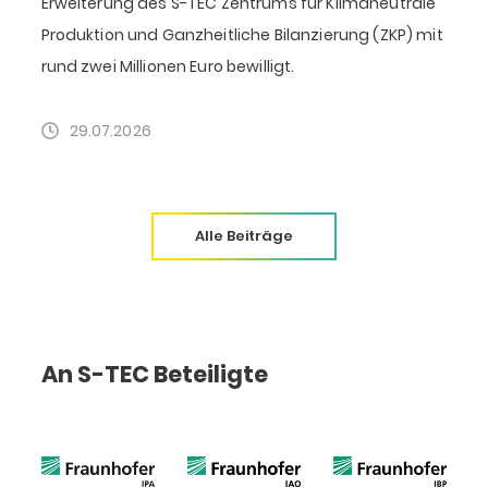
Erweiterung des S-TEC Zentrums für Klimaneutrale
Produktion und Ganzheitliche Bilanzierung (ZKP) mit
F
rund zwei Millionen Euro bewilligt.
D
k
29.07.2026
Alle Beiträge
An S-TEC Beteiligte